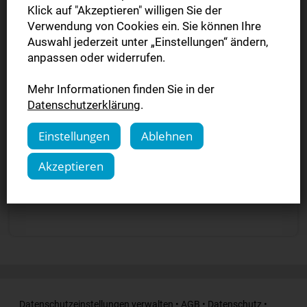
Sie widerrufen?
Klick auf "Akzeptieren" willigen Sie der
Verwendung von Cookies ein. Sie können Ihre
Auswahl jederzeit unter „Einstellungen“ ändern,
SWPplus »
anpassen oder widerrufen.
Mehr Informationen finden Sie in der
Digitale Zeitung »
Datenschutzerklärung
.
Einstellungen
Ablehnen
Komplettpaket »
Akzeptieren
Werbefrei-Pass »
Datenschutzeinstellungen verwalten
•
AGB
•
Datenschutz
•