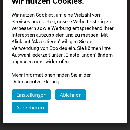
Wir nutzen Cookies.
Digitale Zeitung
Wir nutzen Cookies, um eine Vielzahl von
nochmals testen?
Services anzubieten, unsere Website stetig zu
verbessern sowie Werbung entsprechend Ihrer
1 Monat für nur 0,99€
Interessen auszuspielen und zu messen. Mit
Klick auf "Akzeptieren" willigen Sie der
Verwendung von Cookies ein. Sie können Ihre
Auswahl jederzeit unter „Einstellungen“ ändern,
Jetzt bestellen
anpassen oder widerrufen.
Mehr Informationen finden Sie in der
Datenschutzerklärung
.
Einstellungen
Ablehnen
Sie haben Fragen?
Akzeptieren
Kontaktieren Sie uns.