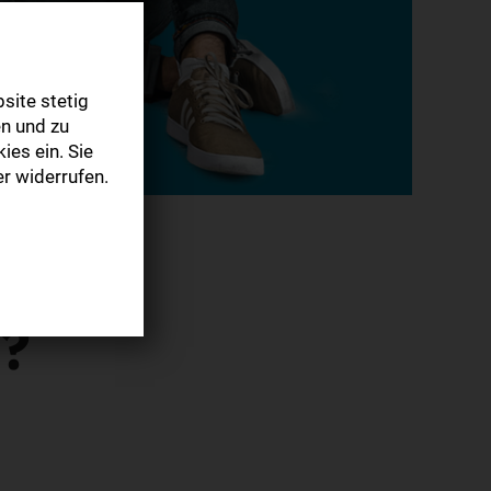
site stetig
n und zu
ies ein. Sie
r widerrufen.
n?