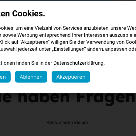
von der Digitalen Zeitung
zen Cookies.
ns auf Sie!
okies, um eine Vielzahl von Services anzubieten, unsere Web
n sowie Werbung entsprechend Ihrer Interessen auszuspiele
lick auf "Akzeptieren" willigen Sie der Verwendung von Cook
uswahl jederzeit unter „Einstellungen“ ändern, anpassen ode
ionen finden Sie in der
Datenschutzerklärung
.
gen
Ablehnen
Akzeptieren
ie haben Frage
Kontaktieren Sie uns.