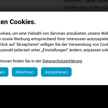
Bildschirm. Tippen Sie ein
auf Mein Abo, um Ihre eZe
und Ihr Passwort ein.
zen Cookies.
Zur App im Apple App 
okies, um eine Vielzahl von Services anzubieten, unsere Web
n sowie Werbung entsprechend Ihrer Interessen auszuspiele
lick auf "Akzeptieren" willigen Sie der Verwendung von Cook
uswahl jederzeit unter „Einstellungen“ ändern, anpassen ode
ionen finden Sie in der
Datenschutzerklärung
.
gen
Ablehnen
Akzeptieren