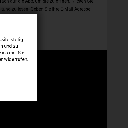
fach auf die App, um sie zu öffnen. Klicken Sie
itung zu lesen. Geben Sie Ihre E-Mail Adresse
Store
site stetig
n und zu
ies ein. Sie
r widerrufen.