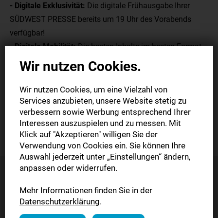
- Digitale Exklusivität:
Die digitale Frühausgabe Ihrer
SÜDWEST PRESSE bereits um 19 Uhr des Vorabends
verfügbar!
- Digitale Mobilität:
Die besten Inhalte im besten Format
– wann und wo Sie wollen!
Wir nutzen Cookies.
- Digitale Aktualität:
Topaktuelle Berichterstattung über
Politik, Sport und das Geschehen in Ihrer Region mit Ihrem
Wir nutzen Cookies, um eine Vielzahl von
Services anzubieten, unsere Website stetig zu
SWPplus Zugang!
verbessern sowie Werbung entsprechend Ihrer
Interessen auszuspielen und zu messen. Mit
Jetzt upgraden
Klick auf "Akzeptieren" willigen Sie der
Verwendung von Cookies ein. Sie können Ihre
Auswahl jederzeit unter „Einstellungen“ ändern,
anpassen oder widerrufen.
Mehr Informationen finden Sie in der
Worauf warten Sie
Datenschutzerklärung
.