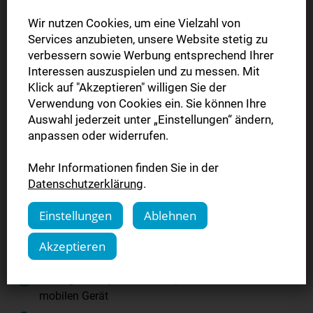
Wir nutzen Cookies, um eine Vielzahl von
Services anzubieten, unsere Website stetig zu
verbessern sowie Werbung entsprechend Ihrer
Interessen auszuspielen und zu messen. Mit
Wechsel von der
Klick auf "Akzeptieren" willigen Sie der
Verwendung von Cookies ein. Sie können Ihre
gedruckten Zeitung
Auswahl jederzeit unter „Einstellungen“ ändern,
anpassen oder widerrufen.
auf die Digitale
Mehr Informationen finden Sie in der
Zeitung
Datenschutzerklärung
.
Einstellungen
Ablehnen
Lesen Sie Ihre Digitale Zeitung überall und zu jeder
Zeit - egal ob unterwegs, in der Bahn zur Arbeit oder
Akzeptieren
im Urlaub.
Im Original-Layout am Computer oder auf einem
mobilen Gerät