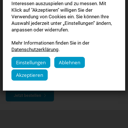
unverbindlich
Interessen auszuspielen und zu messen. Mit
Klick auf "Akzeptieren" willigen Sie der
2 Wochen Lesespaß
Verwendung von Cookies ein. Sie können Ihre
Auswahl jederzeit unter „Einstellungen“ ändern,
anpassen oder widerrufen.
Ihre Tageszeitung: Erhalten Sie die Zeitung jeden
morgen in Ihren Briefkasten
Mehr Informationen finden Sie in der
Ihr E-Paper: Die Tageszeitung als digitale Ausgabe
Datenschutzerklärung
.
über Webbrowser oder App
Einstellungen
Ablehnen
Mit SWPplus genießen Sie unser komplettes
Angebot auf unserem Nachrichtenportal swp.de
Akzeptieren
Automatisches Ende des Tests
Jetzt bestellen