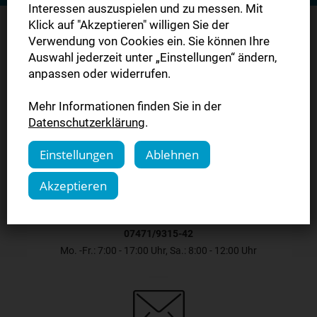
Interessen auszuspielen und zu messen. Mit
Klick auf "Akzeptieren" willigen Sie der
Verwendung von Cookies ein. Sie können Ihre
Auswahl jederzeit unter „Einstellungen“ ändern,
Sie haben Fragen?
anpassen oder widerrufen.
Mehr Informationen finden Sie in der
Kontaktieren Sie uns.
Datenschutzerklärung
.
Einstellungen
Ablehnen
Akzeptieren
07471/9315-42
Mo. -Fr.: 7:00 - 17:00 Uhr, Sa.: 8:00 - 12:00 Uhr