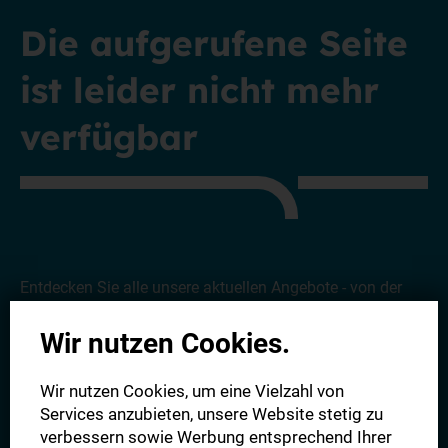
Die aufgerufene Seite
ist leider nicht mehr
verfügbar
Entdecken Sie alle unsere aktuellen Angebote - von der
Digitalen Zeitung bis hin zu unserem Komplettpaket.
Wir
Wir nutzen Cookies.
freuen uns auf Sie!
Wir nutzen Cookies, um eine Vielzahl von
Alle Angebote
Services anzubieten, unsere Website stetig zu
verbessern sowie Werbung entsprechend Ihrer