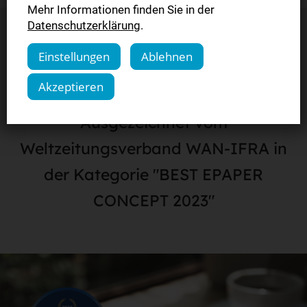
Mehr Informationen finden Sie in der
Datenschutzerklärung
.
Einstellungen
Ablehnen
Testen Sie den Sieger
Akzeptieren
Ausgezeichnet vom
Weltzeitungsverband WAN-IFRA in
der Kategorie "BEST EPAPER
CONCEPT 2023"