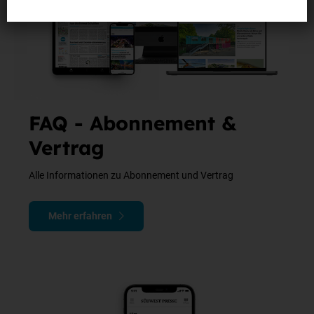
Wenn Ihnen die Schriftgröße nun zu klein sein sollte, lesen Sie
den Abschnitt
Die Schrift oder Darstellung ist zu klein
in
diesem FAQ.
FAQ - Abonnement &
Vertrag
Alle Informationen zu Abonnement und Vertrag
Mehr erfahren