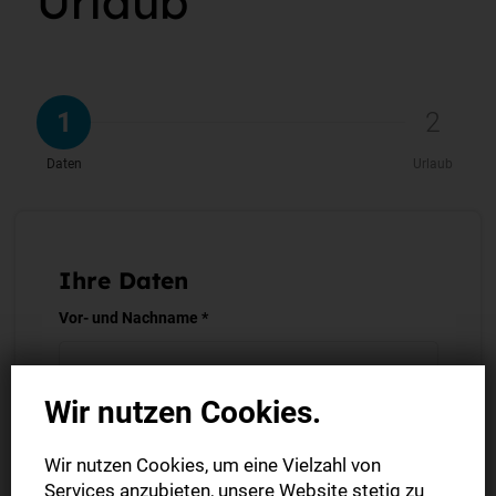
Urlaub
1
2
Daten
Urlaub
Ihre Daten
Vor- und Nachname *
Wir nutzen Cookies.
Firma
Wir nutzen Cookies, um eine Vielzahl von
Services anzubieten, unsere Website stetig zu