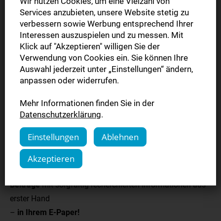
Wir nutzen Cookies, um eine Vielzahl von
Services anzubieten, unsere Website stetig zu
verbessern sowie Werbung entsprechend Ihrer
Interessen auszuspielen und zu messen. Mit
Klick auf "Akzeptieren" willigen Sie der
Verwendung von Cookies ein. Sie können Ihre
Auswahl jederzeit unter „Einstellungen“ ändern,
anpassen oder widerrufen.
Alles Wissenswerte
Mehr Informationen finden Sie in der
Datenschutzerklärung
.
aus Ihrer Region
Einstellungen
Ablehnen
in Ihrem E-Paper und auf swp.de:
Akzeptieren
Lesen Sie täglich
lokale, regionale und internationale
Beiträge
mit sorgfältig recherchierten Informationen aus
erster Hand
–
in Ihrem E-Paper!