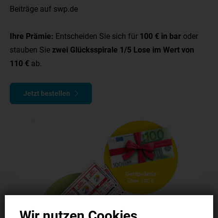
Beiträge auf swp.de
Ihre Prämie:
Entscheiden Sie sich für
100 € in bar
oder
stauben Sie
zwei Glücksspirale 1/5 Lose im Wert von
110 €
ab.
Jetzt bestellen
Wir nutzen Cookies.