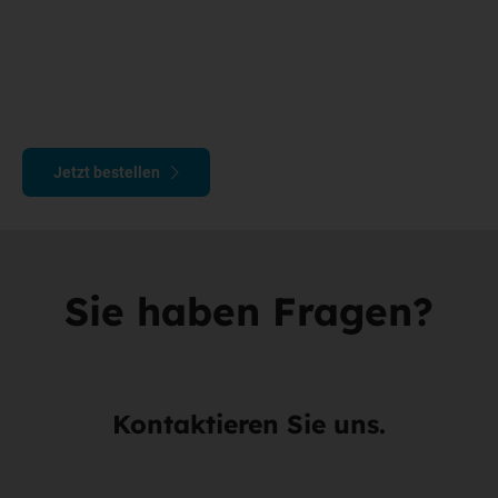
Fernsehzeitschrift prisma kostenlos dazu
ABOMAX:
Mit Ihrer abomax-Karte profitieren Sie täglich von
tollen Aktionen bei unseren abomax-Partnern
Jetzt bestellen
Sie haben Fragen?
Kontaktieren Sie uns.