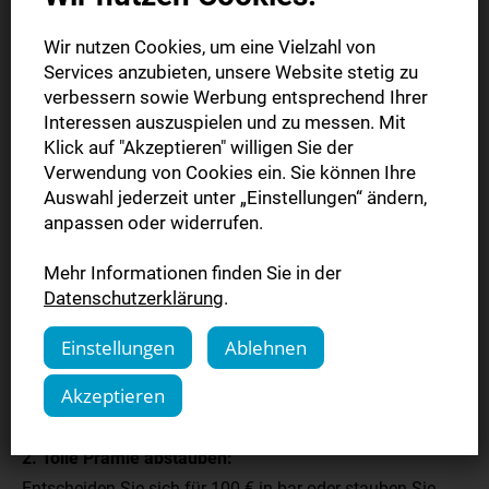
Wir nutzen Cookies, um eine Vielzahl von
Services anzubieten, unsere Website stetig zu
verbessern sowie Werbung entsprechend Ihrer
Interessen auszuspielen und zu messen. Mit
Klick auf "Akzeptieren" willigen Sie der
Sichern Sie sich Ihre
Verwendung von Cookies ein. Sie können Ihre
Auswahl jederzeit unter „Einstellungen“ ändern,
Wunschprämie
anpassen oder widerrufen.
Mehr Informationen finden Sie in der
So einfach geht´s:
Datenschutzerklärung
.
1. Abonnement verlängern:
Einstellungen
Ablehnen
Angebot bestellen und für 12 Monate das Komplett-Paket
Akzeptieren
lesen!
2. Tolle Prämie abstauben:
Entscheiden Sie sich für 100 € in bar oder stauben Sie