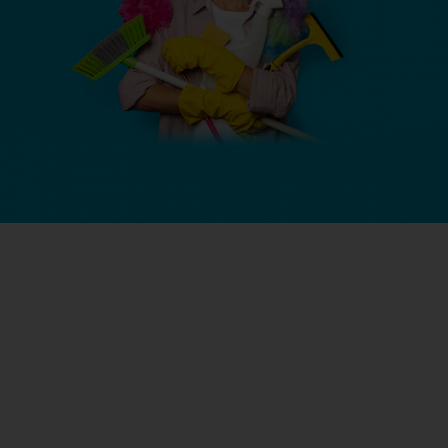
Einfach direkt Ihr Abo
verlängern und Ihre
Wunschprämie
abstauben!