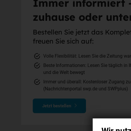
Immer informiert 
zuhause oder unt
Bestellen Sie jetzt das Kompl
freuen Sie sich auf:
Volle Flexibilität: Lesen Sie die Zeitung w
Beste Informationen: Lesen Sie täglich in 
und die Welt bewegt
Immer und überall: Kostenloser Zugang zu 
(Nachrichtenportal swp.de und SWPplus)
Jetzt bestellen
Wir nut