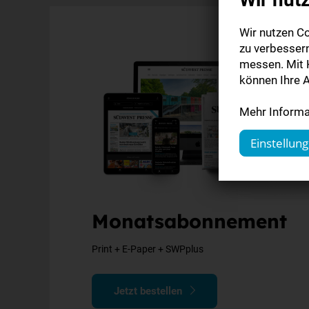
Wir nutzen Co
zu verbesser
messen. Mit K
können Ihre A
Mehr Informat
Einstellun
Monatsabonnement
Print + E-Paper + SWPplus
Jetzt bestellen