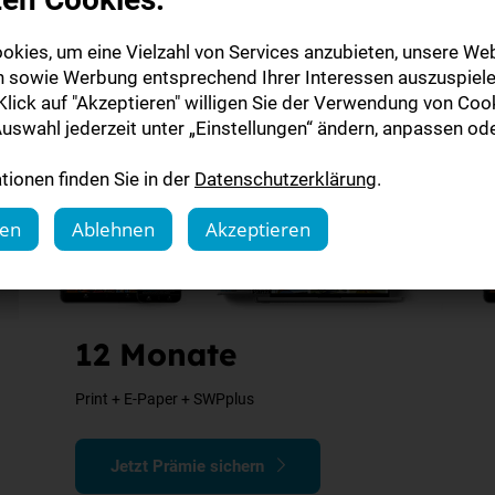
okies, um eine Vielzahl von Services anzubieten, unsere Web
n sowie Werbung entsprechend Ihrer Interessen auszuspiele
lick auf "Akzeptieren" willigen Sie der Verwendung von Cook
uswahl jederzeit unter „Einstellungen“ ändern, anpassen ode
ionen finden Sie in der
Datenschutzerklärung
.
gen
Ablehnen
Akzeptieren
12 Monate
Print + E-Paper + SWPplus
Jetzt Prämie sichern