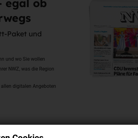
- egal ob
erwegs
ett-Paket und
ann und wo Sie wollen
Ihrer NWZ, was die Region
allen digitalen Angeboten
zen Cookies.