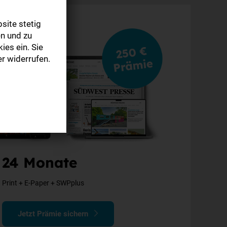
site stetig
n und zu
ies ein. Sie
r widerrufen.
24 Monate
Print + E-Paper + SWPplus
Jetzt Prämie sichern