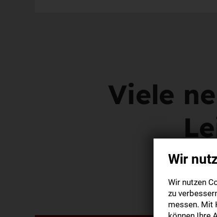
Viele n
Le
Wir nut
Wir nutzen Co
zu verbesser
messen. Mit K
können Ihre A