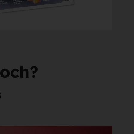
noch?
5