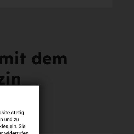
 mit dem
zin
site stetig
n und zu
ies ein. Sie
r widerrufen.