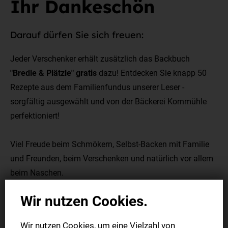
Ihr Dankeschön
Darauf dürfen Sie sich freuen:
Jeder Verschenker erhält zusätzlich das Backbuch
"Bredle & Plätzle" gratis
dazu! Entdecken Sie knapp 50
Rezepte aus dem Familienfundus unserer Leser -
sorgfältig ausgewählt und von der Bäckerei Kornmühle
perfektioniert!
Viel Freude beim Schmökern, Selbst-Backen mit Familie
und Freunden, beim Verschenken und natürlich vor allem
beim Naschen.
Wir nutzen Cookies.
Wir nutzen Cookies, um eine Vielzahl von