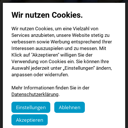
Wir nutzen Cookies.
Wir lesen intensiv
Wir nutzen Cookies, um eine Vielzahl von
Services anzubieten, unsere Website stetig zu
Für Schulen und Lehrkräfte – Klassenprojekt
verbessern sowie Werbung entsprechend Ihrer
anmelden
Interessen auszuspielen und zu messen. Mit
Klick auf "Akzeptieren" willigen Sie der
Für Schulen und Lehrkräfte – Klassenprojekt anmelden
Verwendung von Cookies ein. Sie können Ihre
Ein 4-wöchiges Zeitungsprojekt für Klassen 7–13 (auch
Auswahl jederzeit unter „Einstellungen“ ändern,
berufliche Schulen) mit aktuellen Themen,
anpassen oder widerrufen.
Medienkompetenz und Unterrichtsmaterial, das auf den
Mehr Informationen finden Sie in der
Bildungsplan Deutsch abgestimmt ist. Projekt-Highlights:
Datenschutzerklärung
.
Fokus auf Lesen, Schreiben und Medienkompetenz
Einstellungen
Ablehnen
Aktuelle Inhalte und pädagogisches Begleitmaterial
Kostenloses Angebot
Akzeptieren