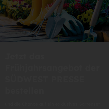
Jetzt das
Frühjahrsangebot der
SÜDWEST PRESSE
bestellen
und die Chance auf ein exklusives Gartenset