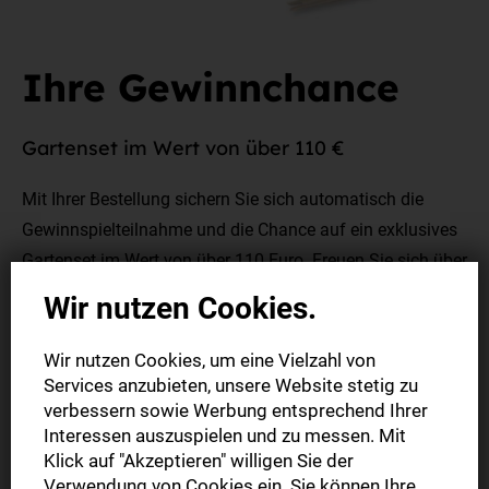
Ihre Gewinnchance
Gartenset im Wert von über 110 €
Mit Ihrer Bestellung sichern Sie sich automatisch die
Gewinnspielteilnahme und die Chance auf ein exklusives
Gartenset im Wert von über 110 Euro. Freuen Sie sich über
folgenden Inhalt:
Wir nutzen Cookies.
- Ein
5in1 Unkrautstecher
und eine Handschaufel im
Wir nutzen Cookies, um eine Vielzahl von
klassischen englischen Stil aus Edelstahl
Services anzubieten, unsere Website stetig zu
verbessern sowie Werbung entsprechend Ihrer
- Eine
Ballbrause
zur sanften Befeuchtung des Saatgutes
Interessen auszuspielen und zu messen. Mit
- Ein
Gemüse-Anzuchtset
von Plantura, das aus Samen,
Klick auf "Akzeptieren" willigen Sie der
Substrat & Mini-Gewächshaus besteht
Verwendung von Cookies ein. Sie können Ihre