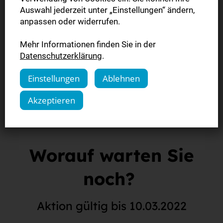
- Ein
wachsender Kalender
, bestehend aus 12
Auswahl jederzeit unter „Einstellungen“ ändern,
biozertifizierten einpflanzbaren Samenstreifen passend
anpassen oder widerrufen.
zu jedem Monat
Mehr Informationen finden Sie in der
- Ein
ovales Gefäß mit 4L Fassungsvermögen
im
Datenschutzerklärung
.
klassischen englischen Stil
Einstellungen
Ablehnen
Bestellen & gewinnen
Akzeptieren
Worauf warten Sie
noch?
Aktion gültig bis 10.03.2022