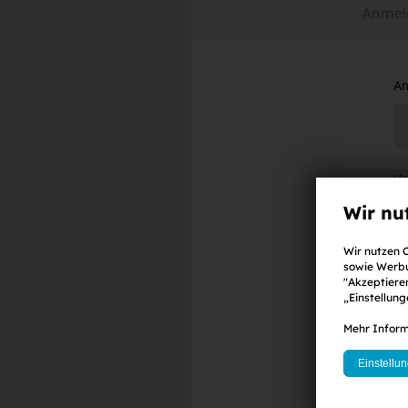
Anmel
An
V
Wir nu
Wir nutzen C
E-
sowie Werbu
"Akzeptieren
„Einstellun
Mehr Inform
Pa
(
m
Einstellu