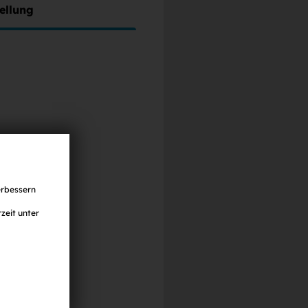
ellung
erbessern
zeit unter