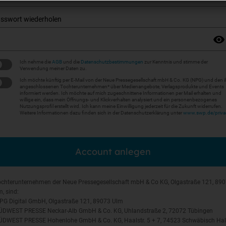
sswort wiederholen
Ich nehme die
AGB
und die
Datenschutzbestimmungen
zur Kenntnis und stimme der
Verwendung meiner Daten zu.
Ich möchte künftig per E-Mail von der Neue Pressegesellschaft mbH & Co. KG (NPG) und den i
angeschlossenen Tochterunternehmen* über Medienangebote, Verlagsprodukte und Events
informiert werden. Ich möchte auf mich zugeschnittene Informationen per Mail erhalten und
willige ein, dass mein Öffnungs- und Klickverhalten analysiert und ein personenbezogenes
Nutzungsprofil erstellt wird. Ich kann meine Einwilligung jederzeit für die Zukunft widerrufen.
Weitere Informationen dazu finden sich in der Datenschutzerklärung unter
www.swp.de/priva
Account anlegen
ochterunternehmen der Neue Pressegesellschaft mbH & Co KG, Olgastraße 121, 89
, sind:
NPG Digital GmbH, Olgastraße 121, 89073 Ulm
SÜDWEST PRESSE Neckar-Alb GmbH & Co. KG, Uhlandstraße 2, 72072 Tübingen
SÜDWEST PRESSE Hohenlohe GmbH & Co. KG, Haalstr. 5 + 7, 74523 Schwäbisch Hal