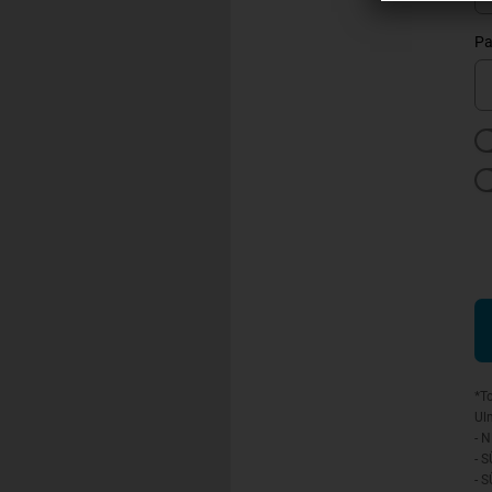
Pa
*T
Ulm
- 
- 
- 