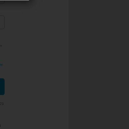
hr
cy
.
073
l