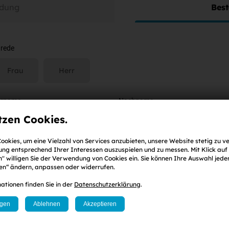
dung
Best
rede
Frau
Herr
orname
Nachname
tzen Cookies.
ookies, um eine Vielzahl von Services anzubieten, unsere Website stetig zu v
Mail-Adresse
ng entsprechend Ihrer Interessen auszuspielen und zu messen. Mit Klick auf
" willigen Sie der Verwendung von Cookies ein. Sie können Ihre Auswahl jeder
gen“ ändern, anpassen oder widerrufen.
ationen finden Sie in der
Datenschutzerklärung
.
sswort
ind. 8 Zeichen
,
eine Zahl
sowie
ein Klein-
und
Großbuchstabe
)
ngen
Ablehnen
Akzeptieren