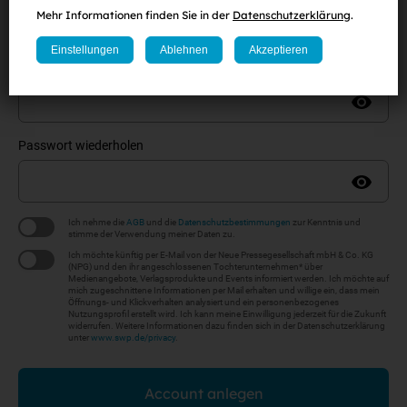
Mehr Informationen finden Sie in der
Datenschutzerklärung
.
Passwort
Einstellungen
Ablehnen
Akzeptieren
(
mind. 8 Zeichen
,
eine Zahl
sowie
ein Klein-
und
Großbuchstabe
)
Passwort wiederholen
Ich nehme die
AGB
und die
Datenschutzbestimmungen
zur Kenntnis und
stimme der Verwendung meiner Daten zu.
Ich möchte künftig per E-Mail von der Neue Pressegesellschaft mbH & Co. KG
(NPG) und den ihr angeschlossenen Tochterunternehmen* über
Medienangebote, Verlagsprodukte und Events informiert werden. Ich möchte auf
mich zugeschnittene Informationen per Mail erhalten und willige ein, dass mein
Öffnungs- und Klickverhalten analysiert und ein personenbezogenes
Nutzungsprofil erstellt wird. Ich kann meine Einwilligung jederzeit für die Zukunft
widerrufen. Weitere Informationen dazu finden sich in der Datenschutzerklärung
unter
www.swp.de/privacy
.
Account anlegen