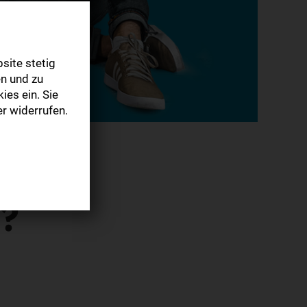
site stetig
n und zu
ies ein. Sie
r widerrufen.
n?