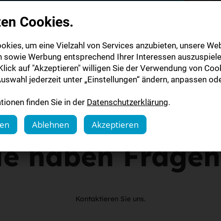
von der Digitalen Zeitung
zen Cookies.
ns auf Sie!
okies, um eine Vielzahl von Services anzubieten, unsere Web
n sowie Werbung entsprechend Ihrer Interessen auszuspiele
lick auf "Akzeptieren" willigen Sie der Verwendung von Cook
uswahl jederzeit unter „Einstellungen“ ändern, anpassen ode
ionen finden Sie in der
Datenschutzerklärung
.
gen
Ablehnen
Akzeptieren
ie haben Frage
Kontaktieren Sie uns.