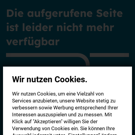
Die aufgerufene Seite
ist leider nicht mehr
verfügbar
Wir nutzen Cookies.
Entdecken Sie alle unsere aktuellen Angebote - von der
Wir nutzen Cookies, um eine Vielzahl von
Digitalen Zeitung bis hin zu unserem Komplettpaket.
Wir
Services anzubieten, unsere Website stetig zu
freuen uns auf Sie!
verbessern sowie Werbung entsprechend Ihrer
Interessen auszuspielen und zu messen. Mit
Klick auf "Akzeptieren" willigen Sie der
Alle Angebote
Verwendung von Cookies ein. Sie können Ihre