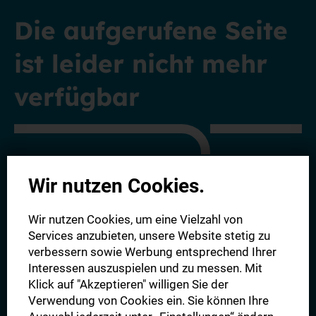
Die aufgerufene Seite
ist leider nicht mehr
verfügbar
Wir nutzen Cookies.
Entdecken Sie alle unsere aktuellen Angebote - von der
Wir nutzen Cookies, um eine Vielzahl von
Digitalen Zeitung bis hin zu unserem Komplettpaket.
Wir
Services anzubieten, unsere Website stetig zu
freuen uns auf Sie!
verbessern sowie Werbung entsprechend Ihrer
Interessen auszuspielen und zu messen. Mit
Klick auf "Akzeptieren" willigen Sie der
Alle Angebote
Verwendung von Cookies ein. Sie können Ihre