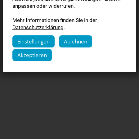
anpassen oder widerrufen.
Datenschutzeinstellungen verwalten
•
AGB
•
Datenschutz
•
Mehr Informationen finden Sie in der
Kündigung
•
Widerruf
•
Impressum
Datenschutzerklärung
.
Einstellungen
Ablehnen
© NPG Digital GmbH 2026
Akzeptieren