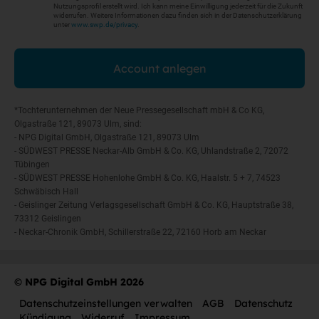
Nutzungsprofil erstellt wird. Ich kann meine Einwilligung jederzeit für die Zukunft
widerrufen. Weitere Informationen dazu finden sich in der Datenschutzerklärung
unter
www.swp.de/privacy
.
Account anlegen
*Tochterunternehmen der Neue Pressegesellschaft mbH & Co KG,
Olgastraße 121, 89073 Ulm, sind:
- NPG Digital GmbH, Olgastraße 121, 89073 Ulm
- SÜDWEST PRESSE Neckar-Alb GmbH & Co. KG, Uhlandstraße 2, 72072
Tübingen
- SÜDWEST PRESSE Hohenlohe GmbH & Co. KG, Haalstr. 5 + 7, 74523
Schwäbisch Hall
- Geislinger Zeitung Verlagsgesellschaft GmbH & Co. KG, Hauptstraße 38,
73312 Geislingen
- Neckar-Chronik GmbH, Schillerstraße 22, 72160 Horb am Neckar
©
NPG Digital GmbH 2026
Datenschutzeinstellungen verwalten
AGB
Datenschutz
Kündigung
Widerruf
Impressum