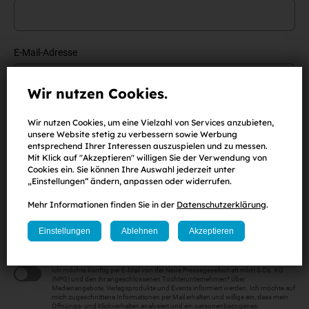
E-Mail-Adresse
Wir nutzen Cookies.
Passwort
Wir nutzen Cookies, um eine Vielzahl von Services anzubieten,
(
mind. 8 Zeichen
,
eine Zahl
sowie
ein Klein-
und
Großbuchstabe
)
unsere Website stetig zu verbessern sowie Werbung
entsprechend Ihrer Interessen auszuspielen und zu messen.
Mit Klick auf "Akzeptieren" willigen Sie der Verwendung von
Cookies ein. Sie können Ihre Auswahl jederzeit unter
„Einstellungen“ ändern, anpassen oder widerrufen.
Passwort wiederholen
Mehr Informationen finden Sie in der
Datenschutzerklärung
.
Einstellungen
Ablehnen
Akzeptieren
Ich nehme die
AGB
und die
Datenschutzbestimmungen
zur Kenntnis und
stimme der Verwendung meiner Daten zu.
Ich möchte künftig per E-Mail von der Neue Pressegesellschaft mbH & Co. KG
(NPG) und den ihr angeschlossenen Tochterunternehmen* über
Medienangebote, Verlagsprodukte und Events informiert werden. Ich möchte auf
mich zugeschnittene Informationen per Mail erhalten und willige ein, dass mein
Öffnungs- und Klickverhalten analysiert und ein personenbezogenes