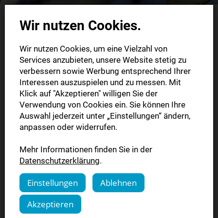
Wir nutzen Cookies.
Wir lesen intensiv
Wir nutzen Cookies, um eine Vielzahl von
Services anzubieten, unsere Website stetig zu
Für Schulen und Lehrkräfte – Klassenprojekt
verbessern sowie Werbung entsprechend Ihrer
anmelden
Interessen auszuspielen und zu messen. Mit
Klick auf "Akzeptieren" willigen Sie der
Für Schulen und Lehrkräfte – Klassenprojekt anmelden
Verwendung von Cookies ein. Sie können Ihre
Ein 4-wöchiges Zeitungsprojekt für Klassen 7–13 (auch
Auswahl jederzeit unter „Einstellungen“ ändern,
berufliche Schulen) mit aktuellen Themen,
anpassen oder widerrufen.
Medienkompetenz und Unterrichtsmaterial, das auf den
Mehr Informationen finden Sie in der
Bildungsplan Deutsch abgestimmt ist. Projekt-Highlights:
Datenschutzerklärung
.
Fokus auf Lesen, Schreiben und Medienkompetenz
Einstellungen
Ablehnen
Aktuelle Inhalte und pädagogisches Begleitmaterial
Kostenloses Angebot
Akzeptieren