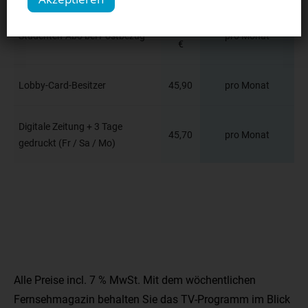
53,90
Studenten-Abo bei Postbezug
pro Monat
€
Lobby-Card-Besitzer
45,90
pro Monat
Digitale Zeitung + 3 Tage
45,70
pro Monat
gedruckt (Fr / Sa / Mo)
Alle Preise incl. 7 % MwSt. Mit dem wöchentlichen
Fernsehmagazin behalten Sie das TV-Programm im Blick