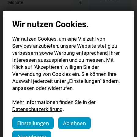
Monate
€
SWPplus Geschenkabo 6
70,00
Wir nutzen Cookies.
6 Monate
Monate
€
Wir nutzen Cookies, um eine Vielzahl von
Services anzubieten, unsere Website stetig zu
SWPplus Geschenkabo 12
99,00
12 Monate
verbessern sowie Werbung entsprechend Ihrer
Monate
€
Interessen auszuspielen und zu messen. Mit
Klick auf "Akzeptieren" willigen Sie der
19,20
je Monat und
Verwendung von Cookies ein. Sie können Ihre
Teilabo/Einzeltag
€
Wochentag
Auswahl jederzeit unter „Einstellungen“ ändern,
anpassen oder widerrufen.
29,50
Wochenendabo (Austräger)
Mehr Informationen finden Sie in der
(Fr.-Sa.)
€
Datenschutzerklärung
.
Einstellungen
Ablehnen
45,90
Studenten-Abo bei Zustellung
pro Monat
€
Akzeptieren