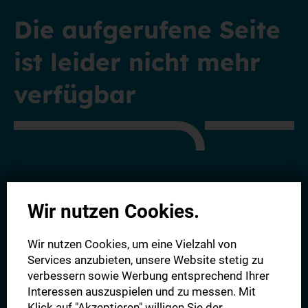
Die aufgerufene Seite
ist leider nicht mehr
verfügbar
Entdecken Sie alle unsere aktuellen Angebote - von der
Wir nutzen Cookies.
Digitalen Zeitung bis hin zu unserem Komplettpaket.
Wir
freuen uns auf Sie!
Wir nutzen Cookies, um eine Vielzahl von
Services anzubieten, unsere Website stetig zu
verbessern sowie Werbung entsprechend Ihrer
Alle Angebote
Interessen auszuspielen und zu messen. Mit
Klick auf "Akzeptieren" willigen Sie der