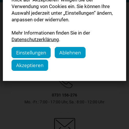
Verwendung von Cookies ein. Sie können Ihre
Auswahl jederzeit unter „Einstellungen“ ändern,
anpassen oder widerrufen.
Sie haben Fragen?
Mehr Informationen finden Sie in der
Datenschutzerklärung
.
Kontaktieren Sie uns.
Einstellungen
Ablehnen
Akzeptieren
0731 156-276
Mo. -Fr.: 7:00 - 17:00 Uhr, Sa.: 8:00 - 12:00 Uhr