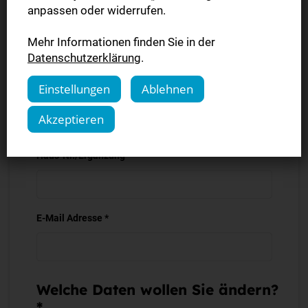
anpassen oder widerrufen.
Ort *
Mehr Informationen finden Sie in der
Datenschutzerklärung
.
Einstellungen
Ablehnen
Straße *
Akzeptieren
Haus-Nr./Ergänzung *
E-Mail Adresse *
Welche Daten wollen Sie ändern?
*