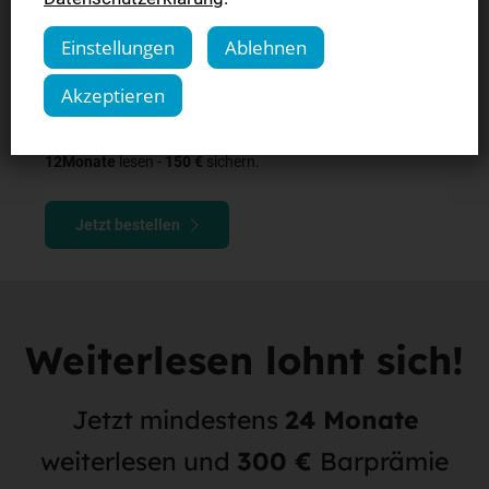
Einstellungen
Ablehnen
Ihr Komplettpaket light:
Akzeptieren
Gedruckte Zeitung (Fr., Sa., Mo.), Digitale Zeitung inkl.
SWPplus
12Monate
lesen -
150 €
sichern.
Jetzt bestellen
Weiterlesen lohnt sich!
Jetzt mindestens
24 Monate
weiterlesen und
300 €
Barprämie