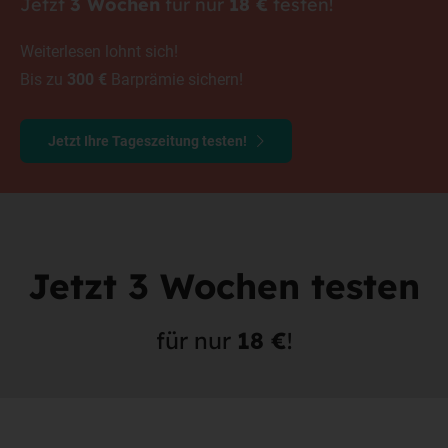
Jetzt
3 Wochen
für nur
18 €
testen!
Weiterlesen lohnt sich!
Bis zu
300 €
Barprämie sichern!
Jetzt Ihre Tageszeitung testen!
Jetzt
3 Wochen
testen
für nur
18 €
!