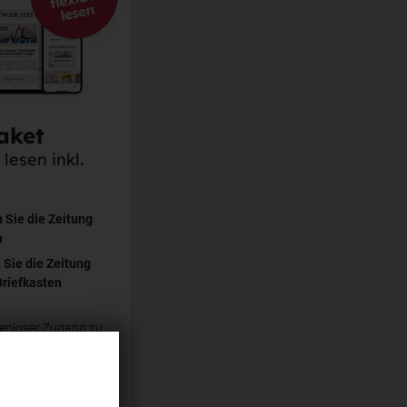
aket
lesen inkl.
n Sie die Zeitung
n
Sie die Zeitung
Briefkasten
tenloser Zugang zu
en
.de und SWPplus)
preis: Sparen Sie