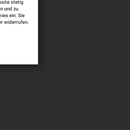
m Kauf am Kiosk
site stetig
n und zu
ies ein. Sie
r widerrufen.