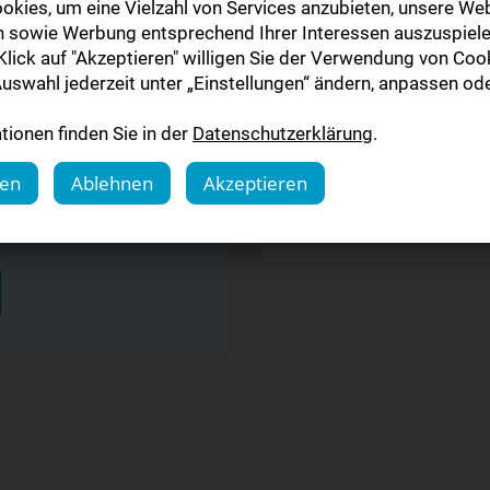
t ist pro Haushalt nur
rund 20% gegenüber de
okies, um eine Vielzahl von Services anzubieten, unsere Web
 und darf keinen bestehenden
n sowie Werbung entsprechend Ihrer Interessen auszuspiele
igitalen Zeitung (E-Paper &
lick auf "Akzeptieren" willigen Sie der Verwendung von Cook
monatlich aktuell
ösen oder mit einem
uswahl jederzeit unter „Einstellungen“ ändern, anpassen ode
62,90 €
Auftrag verrechnet werden.
ionen finden Sie in der
Datenschutzerklärung
.
monatlich kündbar
gen
Ablehnen
Akzeptieren
Mehr
n