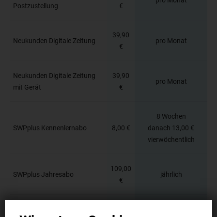
Postzustellung
€
39,90
Neukunden Digitale Zeitung
pro Monat
€
Neukunden Digitale Zeitung
39,90
pro Monat
mit Gerät
€
8 Wochen
SWPplus Kennenlernabo
8,00 €
danach 13,00 €
vierwöchentlich
109,00
SWPplus Jahresabo
jährlich
€
SWPplus Geschenkabo 3
35,00
3 Monate