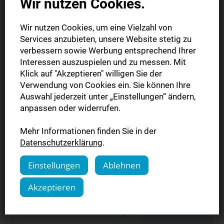
Wir nutzen Cookies.
Monate
€
Wir nutzen Cookies, um eine Vielzahl von
SWPplus Geschenkabo 6
70,00
Services anzubieten, unsere Website stetig zu
6 Monate
Monate
€
verbessern sowie Werbung entsprechend Ihrer
Interessen auszuspielen und zu messen. Mit
Klick auf "Akzeptieren" willigen Sie der
SWPplus Geschenkabo 12
99,00
12 Monate
Verwendung von Cookies ein. Sie können Ihre
Monate
€
Auswahl jederzeit unter „Einstellungen“ ändern,
anpassen oder widerrufen.
19,20
je Monat und
Teilabo/Einzeltag
Mehr Informationen finden Sie in der
€
Wochentag
Datenschutzerklärung
.
29,50
Einstellungen
Ablehnen
Wochenendabo (Austräger)
(Fr.-Sa.)
€
Akzeptieren
45,90
Studenten-Abo bei Zustellung
pro Monat
€