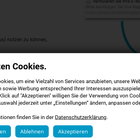
us) nutzen zu können,
zen Cookies.
ail
zugesendet. Bitte
Mail Adresse. Nach
okies, um eine Vielzahl von Services anzubieten, unsere Web
 dem Lesen starten!
n sowie Werbung entsprechend Ihrer Interessen auszuspiele
lick auf "Akzeptieren" willigen Sie der Verwendung von Cook
uswahl jederzeit unter „Einstellungen“ ändern, anpassen ode
ionen finden Sie in der
Datenschutzerklärung
.
 wünschen viel Spaß beim Le
gen
Ablehnen
Akzeptieren