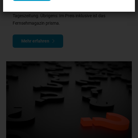
Ob gedruckt oder digital, täglich oder nur am Wochenende:
Hier finden Sie eine Auflistung der Bezugspreise Ihrer
Tageszeitung. Übrigens: Im Preis inklusive ist das
Fernsehmagazin prisma.
Mehr erfahren