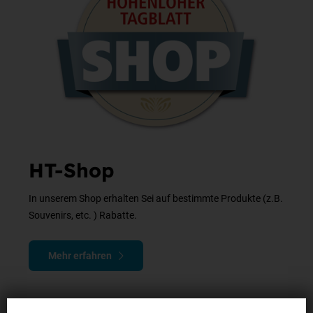
HT-Shop
In unserem Shop erhalten Sei auf bestimmte Produkte (z.B.
Souvenirs, etc. ) Rabatte.
Mehr erfahren