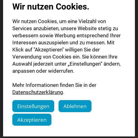
Wir nutzen Cookies.
Wir nutzen Cookies, um eine Vielzahl von
Services anzubieten, unsere Website stetig zu
verbessern sowie Werbung entsprechend Ihrer
Interessen auszuspielen und zu messen. Mit
Klick auf "Akzeptieren" willigen Sie der
Verwendung von Cookies ein. Sie können Ihre
Auswahl jederzeit unter „Einstellungen“ ändern,
anpassen oder widerrufen.
Mehr Informationen finden Sie in der
Freilandmuseum
Datenschutzerklärung
.
In unserem Shop (SHA - Haller Tagblatt) erhalten Sie beim
Einstellungen
Ablehnen
Kauf einer Familien-Jahreskarte 10 % Rabatt.
Akzeptieren
Mehr erfahren