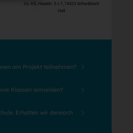
Co. KG, Haalstr. 5 + 7, 74523 Schwäbisch
Hall
nnen am Projekt teilnehmen?
t abhängig von den verfügbaren Sponsoring-Mitteln.
r etwa 40 Klassen teil.
eine Klassen anmelden?
r Projektstart Anmeldungen an. Ob die Anmeldung
ängt von der Menge der Anmeldungen insgesamt ab.
chule. Erhalten wir dennoch
üler (deren Eltern keine Abonnenten sind) eine