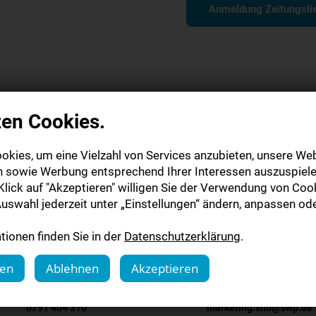
Anmeldung Zeitungslie
Hier können Sie das Beglei
zen Cookies.
Download Begleitmater
okies, um eine Vielzahl von Services anzubieten, unsere Web
n sowie Werbung entsprechend Ihrer Interessen auszuspiele
lick auf "Akzeptieren" willigen Sie der Verwendung von Cook
uswahl jederzeit unter „Einstellungen“ ändern, anpassen ode
ionen finden Sie in der
Datenschutzerklärung
.
gen
Ablehnen
Akzeptieren
0791 404 310
marketing.sho@swp.de