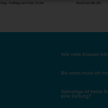
tag - Freitag von 9 bis 15 Uhr
Rund um die Uhr
Wie viele Klassen kö
Die maximale Teilnehmerzahl is
Gewöhnlich nehmen pro Schuljah
Bis wann muss ich m
Wir nehmen bis vier Wochen vo
berücksichtigt werden kann, h
Samstags ist keine S
eine Zeitung?
Nein. Allerdings können die Sch