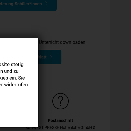
ferung Schüler*innen
tmaterial für Ihren Unterricht downloaden.
ial Hohenloher Tagblatt
site stetig
n und zu
ies ein. Sie
r widerrufen.
Postanschrift
SÜDWEST PRESSE Hohenlohe GmbH &