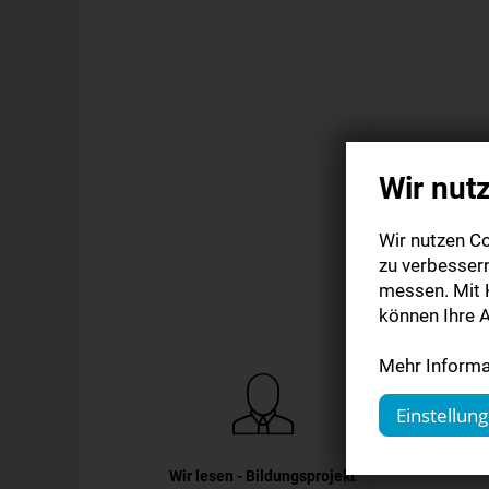
Wir nut
Wir nutzen Co
zu verbesser
messen. Mit K
können Ihre A
Mehr Informat
Einstellun
Wir lesen - Bildungsprojekt