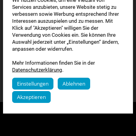
Suchfeld SÜDWEST PRESSE ein. Die App wird Ihnen nun
Services anzubieten, unsere Website stetig zu
in den Suchergebnissen angezeigt. Klicken Sie auf gratis
verbessern sowie Werbung entsprechend Ihrer
Interessen auszuspielen und zu messen. Mit
und anschließend App installieren. Bevor die App
Klick auf "Akzeptieren" willigen Sie der
endgültig auf dem iPad eingerichtet werden kann, geben
Verwendung von Cookies ein. Sie können Ihre
Sie bitte Ihre Apple-ID und das Kennwort ein. Sie sehen die
Auswahl jederzeit unter „Einstellungen“ ändern,
App nun auf Ihrem Home-Bildschirm. Tippen Sie einfach
anpassen oder widerrufen.
auf die App, um sie zu öffnen. Klicken Sie auf Mein Abo,
Mehr Informationen finden Sie in der
um Ihre eZeitung zu lesen. Geben Sie Ihre E-Mail Adresse
Datenschutzerklärung
.
und Ihr Passwort ein.
Einstellungen
Ablehnen
Zur App im Apple App Store
Akzeptieren