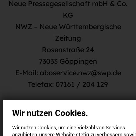
Neue Pressegesellschaft mbH & Co.
KG
NWZ – Neue Württembergische
Zeitung
Rosenstraße 24
73033 Göppingen
E-Mail: aboservice.nwz@swp.de
Telefax: 07161 / 204 129
Hiermit widerrufe(n) ich/wir (*) den
Wir nutzen Cookies.
von mir/uns (*) abgeschlossenen
Wir nutzen Cookies, um eine Vielzahl von Services
Vertrag über den Kauf der
anzubieten, unsere Website stetig zu verbessern sowi