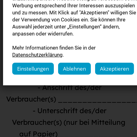
folgenden Waren (*)/die Erbringung
Werbung entsprechend Ihrer Interessen auszuspielen
und zu messen. Mit Klick auf "Akzeptieren" willigen Sie
der folgenden Dienstleistung (*)
der Verwendung von Cookies ein. Sie können Ihre
Auswahl jederzeit unter „Einstellungen“ ändern,
anpassen oder widerrufen.
- Bestellt am (*)/erhalten am
Mehr Informationen finden Sie in der
(*) ___________________
Datenschutzerklärung
.
- Name des/der
Einstellungen
Ablehnen
Akzeptieren
Verbraucher(s) _______________
- Anschrift des/der
Verbraucher(s) _______________
- Unterschrift des/der
Verbraucher(s) (nur bei Mitteilung
auf Papier) ____________