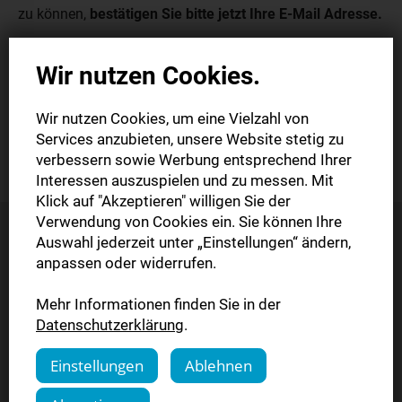
zu können,
bestätigen Sie bitte jetzt Ihre E-Mail Adresse.
Wir haben Ihnen einen
Aktivierungslink per E-Mail
Wir nutzen Cookies.
zugesendet. Bitte bestätigen Sie in den nächsten Minuten
Ihre E-Mail Adresse. Nach
erfolgreicher Aktivierung
Wir nutzen Cookies, um eine Vielzahl von
Services anzubieten, unsere Website stetig zu
können Sie sofort mit dem Lesen starten!
verbessern sowie Werbung entsprechend Ihrer
Interessen auszuspielen und zu messen. Mit
Klick auf "Akzeptieren" willigen Sie der
Verwendung von Cookies ein. Sie können Ihre
Wir wünschen viel Spaß beim
Auswahl jederzeit unter „Einstellungen“ ändern,
anpassen oder widerrufen.
Lesen!
Mehr Informationen finden Sie in der
Datenschutzerklärung
.
Einstellungen
Ablehnen