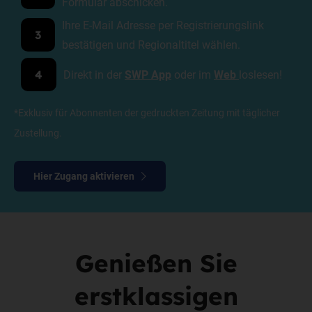
Formular abschicken.
Ihre E-Mail Adresse per Registrierungslink
3
bestätigen und Regionaltitel wählen.
Direkt in der
SWP App
oder im
Web
loslesen!
4
*Exklusiv für Abonnenten der gedruckten Zeitung mit täglicher
Zustellung.
Hier Zugang aktivieren
Genießen Sie
erstklassigen