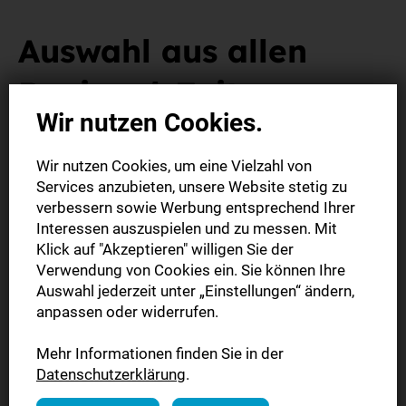
Auswahl aus allen
Regional-Zeitungen
Wir nutzen Cookies.
Wählen Sie Ihre Zeitung und lesen ab sofort
Wir nutzen Cookies, um eine Vielzahl von
digital gratis.
Services anzubieten, unsere Website stetig zu
verbessern sowie Werbung entsprechend Ihrer
Nachdem Sie Ihre E-Mail bestätigt haben, können Sie aus
Interessen auszuspielen und zu messen. Mit
allen Regionaltiteln des Verbunds der SÜDWEST PRESSE
Klick auf "Akzeptieren" willigen Sie der
Ihre gewünschte E-Paper-Ausgabe wählen.
Verwendung von Cookies ein. Sie können Ihre
Auswahl jederzeit unter „Einstellungen“ ändern,
anpassen oder widerrufen.
Öffnen Sie das Dropdown-Menü und wählen Ihren Titel
aus. Öffnen Sie das Dropdown-Menü und wählen Ihren
Mehr Informationen finden Sie in der
Titel aus.
Datenschutzerklärung
.