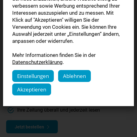
verbessern sowie Werbung entsprechend Ihrer
Interessen auszuspielen und zu messen. Mit
Upgrade Digitale
Klick auf "Akzeptieren" willigen Sie der
Verwendung von Cookies ein. Sie können Ihre
Zeitung
Auswahl jederzeit unter „Einstellungen“ ändern,
anpassen oder widerrufen.
12 Monate für 1,39 € / Woche lesen
Mehr Informationen finden Sie in der
und 50 € Prämie sichern
Datenschutzerklärung
.
Lesen Sie die Vorabendausgabe in der eZeitung
Einstellungen
Ablehnen
bereits ab 19 Uhr
Akzeptieren
Mit swpPLUS genießen Sie unser komplettes
Angebot auf unserem Nachrichtenportal swp.de
Ihre Zeitung überall und jederzeit lesen
Jetzt bestellen