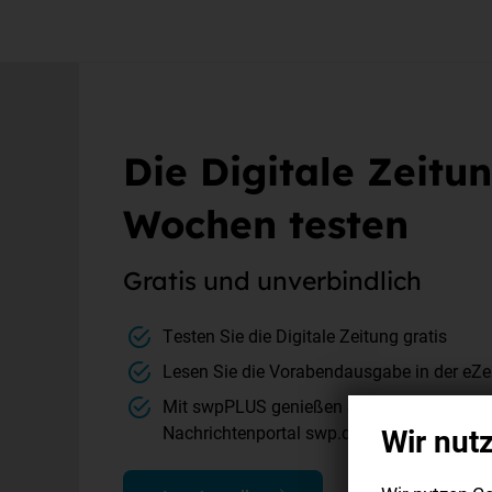
Die Digitale Zeitun
Wochen testen
Gratis und unverbindlich
Testen Sie die Digitale Zeitung gratis
Lesen Sie die Vorabendausgabe in der eZei
Mit swpPLUS genießen Sie unser komplet
Wir nut
Nachrichtenportal swp.de