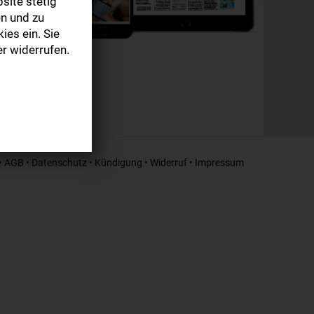
site stetig
n und zu
ies ein. Sie
r widerrufen.
•
AGB
•
Datenschutz
•
Kündigung
•
Widerruf
•
Impressum