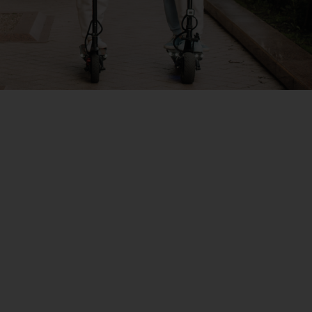
Mit Vollgas in den
Sommer!
Lesen Sie, wie Sie wollen: Digital oder in Kombination mit
der gedruckten Zeitung und bis zu 300 € Neukunden-