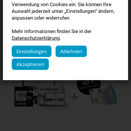
Verwendung von Cookies ein. Sie können Ihre
Digitale Zeitung inkl. 3 Tage gedruckte Zeitung I 12 Monate
Auswahl jederzeit unter „Einstellungen“ ändern,
I 10,48 € pro Woche
anpassen oder widerrufen.
Mehr Informationen finden Sie in der
Mehr erfahren
Datenschutzerklärung
.
Einstellungen
Ablehnen
Akzeptieren