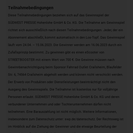
Teilnahmebedingungen
Diese Teilnahmebedingungen beziehen sich auf das Gewinnspiel der
SÜDWEST PRESSE Hohenlohe GmbH & Co. KG. Die Teilnahme am Gewinnspiel
richtet sich ausschließlich nach diesen Teilnahmebedingungen. Jeder, der ein
Abonnement abschließt, kommt automatisch in den Los-Topf. Das Gewinnspiel
läuft vom 24.04. – 15.06.2023. Die Gewinner werden am 16.06.2023 durch ein
Zufallsprinzip bestimmt. Zu gewinnen gibt es einen eScooter von
STREETBOOSTER mit einem Wert von 700 €. Die Gewinne müssen nach
Gewinnbenachrichtigung beim Sponsor Fahrrad Outlet Crailsheim, Blaufelder
Str. 6, 74564 Crailsheim abgeholt werden und können nicht verschickt werden.
Der Erwerb von Produkten oder Dienstleistungen beeinträchtigt nicht den
Ausgang des Gewinnspiels. Die Teilnahme ist kostenlos nur für volljährige
Personen erlaubt. SÜDWEST PRESSE Hohenlohe GmbH & Co. KG und deren
verbundener Unternehmen und oder Tochterunternehmen dürfen nicht
teilnehmen. Eine Barauszahlung ist nicht möglich. Weitere Informationen,
insbesondere zum Datenschutz unter:
swp.de/datenschutz
. Der Rechtsweg ist
im Hinblick auf die Ziehung der Gewinner und die etwaige Beurteilung der