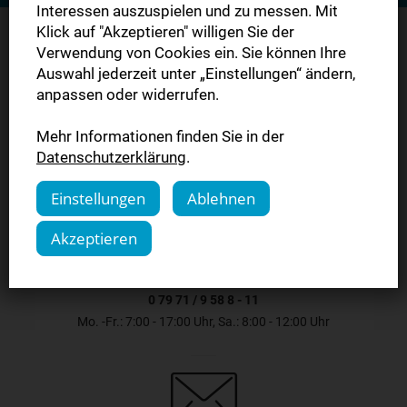
Interessen auszuspielen und zu messen. Mit
Klick auf "Akzeptieren" willigen Sie der
Verwendung von Cookies ein. Sie können Ihre
Auswahl jederzeit unter „Einstellungen“ ändern,
Sie haben Fragen?
anpassen oder widerrufen.
Mehr Informationen finden Sie in der
Kontaktieren Sie uns.
Datenschutzerklärung
.
Einstellungen
Ablehnen
Akzeptieren
0 79 71 / 9 58 8 - 11
Mo. -Fr.: 7:00 - 17:00 Uhr, Sa.: 8:00 - 12:00 Uhr