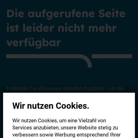
Die aufgerufene Seite
ist leider nicht mehr
verfügbar
Entdecken Sie alle unsere aktuellen Angebote - von der
Digitalen Zeitung bis hin zu unserem Komplettpaket.
Wir
Wir nutzen Cookies.
freuen uns auf Sie!
Wir nutzen Cookies, um eine Vielzahl von
Alle Angebote
Services anzubieten, unsere Website stetig zu
verbessern sowie Werbung entsprechend Ihrer