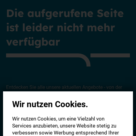
Die aufgerufene Seite
ist leider nicht mehr
verfügbar
Entdecken Sie alle unsere aktuellen Angebote - von der
Digitalen Zeitung bis hin zu unserem Komplettpaket.
Wir
Wir nutzen Cookies.
freuen uns auf Sie!
Wir nutzen Cookies, um eine Vielzahl von
Alle Angebote
Services anzubieten, unsere Website stetig zu
verbessern sowie Werbung entsprechend Ihrer