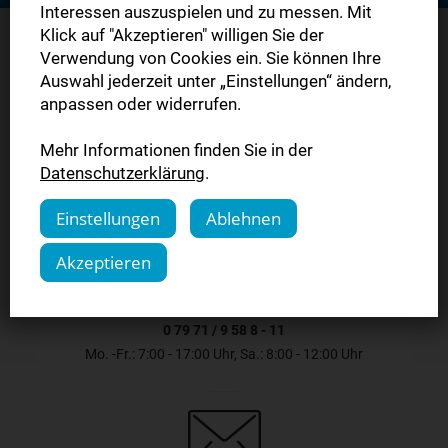
Interessen auszuspielen und zu messen. Mit
Klick auf "Akzeptieren" willigen Sie der
Verwendung von Cookies ein. Sie können Ihre
Auswahl jederzeit unter „Einstellungen“ ändern,
Sie haben Fragen?
anpassen oder widerrufen.
Mehr Informationen finden Sie in der
Kontaktieren Sie uns.
Datenschutzerklärung
.
Einstellungen
Ablehnen
Akzeptieren
0 79 71 / 9 58 8 - 11
Mo. -Fr.: 7:00 - 17:00 Uhr, Sa.: 8:00 - 12:00 Uhr