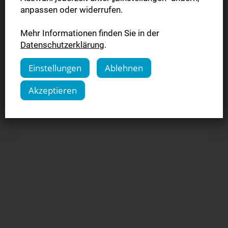
anpassen oder widerrufen.
Datenschutzeinstellungen verwalten
•
AGB
•
Datenschutz
•
Mehr Informationen finden Sie in der
Kündigung
•
Widerruf
•
Impressum
Datenschutzerklärung
.
Einstellungen
Ablehnen
© NPG Digital GmbH 2026
Akzeptieren