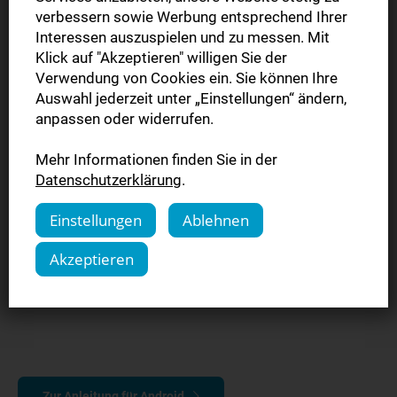
verbessern sowie Werbung entsprechend Ihrer
Interessen auszuspielen und zu messen. Mit
Klick auf "Akzeptieren" willigen Sie der
Verwendung von Cookies ein. Sie können Ihre
Zur Anleitung für Apple/iOS
Auswahl jederzeit unter „Einstellungen“ ändern,
anpassen oder widerrufen.
Mehr Informationen finden Sie in der
Erfahren Sie hier, wie Sie die
Datenschutzerklärung
.
SÜDWEST PRESSE eZeitung
Einstellungen
Ablehnen
App auf einem Android Gerät
Akzeptieren
installieren.
Zur Anleitung für Android